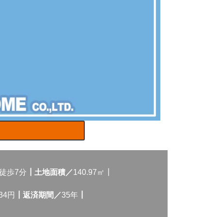
徒歩7分
┃土地面積／
140.97㎡┃
734円
┃返済期間／
35年
┃