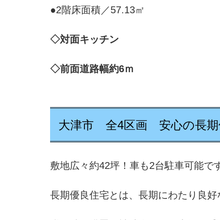
●2階床面積／57.13㎡
◇対面キッチン
◇前面道路幅約6ｍ
大津市 全4区画 安心の長期
敷地広々約42坪！車も2台駐車可能で
長期優良住宅とは、長期にわたり良好