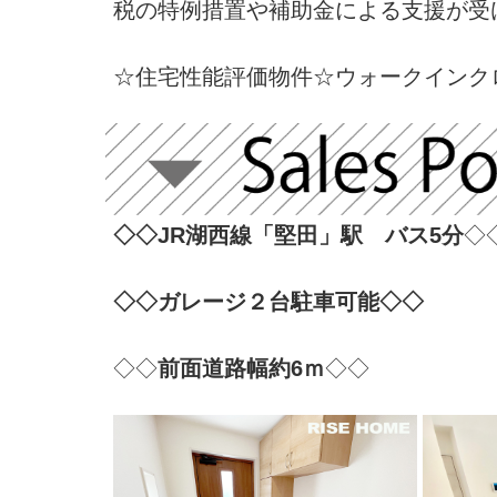
税の特例措置や補助金による支援が受
☆住宅性能評価物件☆ウォークインク
◇◇JR湖西線「堅田」駅 バス5分
◇
◇◇ガレージ２台駐車可能◇◇
◇◇
前面道路幅約6ｍ
◇◇