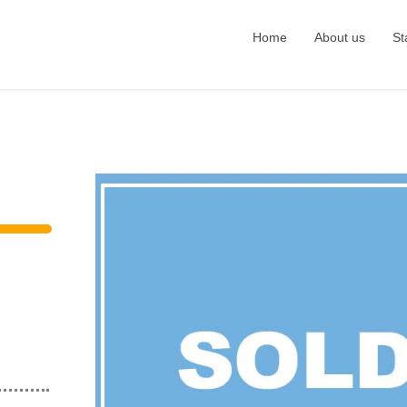
Home
About us
St