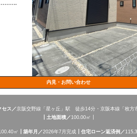
内見・お問い合わせ
クセス／
京阪交野線「星ヶ丘」駅 徒歩14分・京阪本線「枚方
┃土地面積／
100.00㎡┃
100.40㎡
┃築年月／
2026年7月完成
┃住宅ローン返済例／
115,