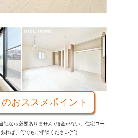
す
らのおススメポイント
、当社なら必要ありません♪頭金がない、住宅ロー
あれば、何でもご相談ください(
^^
)