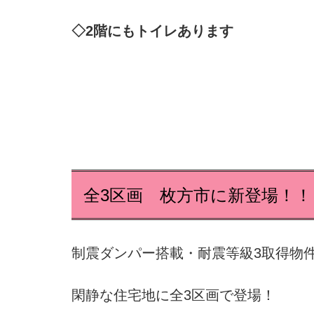
◇2階にもトイレあります
全3区画 枚方市に新登場！！
制震ダンパー搭載・耐震等級3取得物
閑静な住宅地に全3区画で登場！