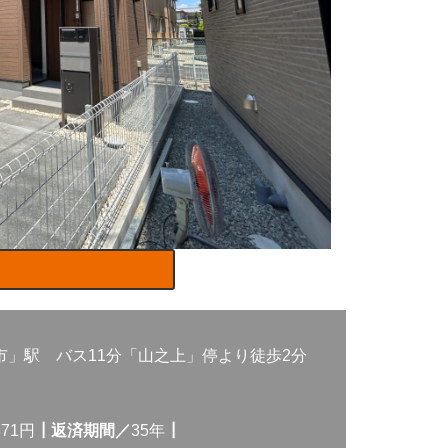
市」駅 バス11分「山之上」停より徒歩2分
371円
┃返済期間／
35年
┃