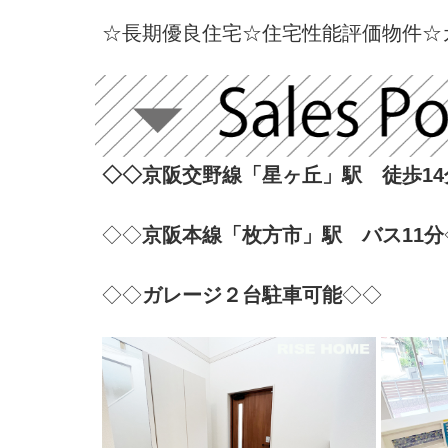
☆長期優良住宅☆住宅性能評価物件☆
◇◇京阪交野線「星ヶ丘」駅 徒歩14
◇◇
京阪本線「枚方市」駅 バス11分
◇◇
ガレージ２台駐車可能
◇◇