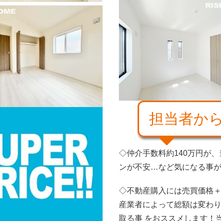
担当者か
◇仲介手数料約140万円が
ンが不安…など気になる事があ
◇不動産購入には売買価格＋
産業者によって総額は変わ
取る事 をおススメします！