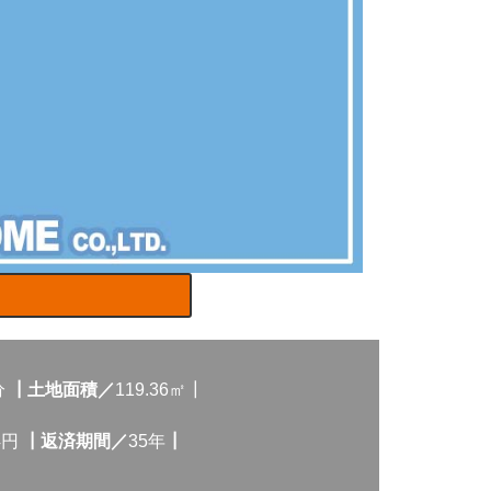
分
┃土地面積／
119.36㎡┃
24円
┃返済期間／
35年
┃