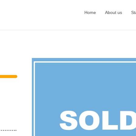
Home
About us
St