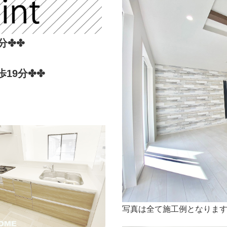
分✤✤
19分
✤✤
写真は全て施工例となりま