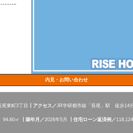
内見・お問い合わせ
長尾東町3丁目
┃アクセス／
JR学研都市線「長尾」駅 徒歩14
）
94.60㎡
┃築年月／
2026年5月
┃住宅ローン返済例／
118,1