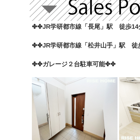
✤✤JR学研都市線「長尾」駅 徒歩14
✤✤
JR学研都市線「松井山手」駅 徒歩
✤✤ガレージ２台駐車可能✤✤